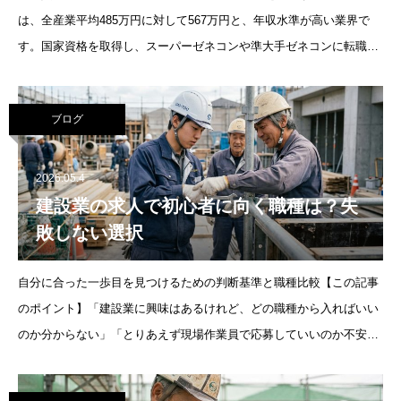
は、全産業平均485万円に対して567万円と、年収水準が高い業界で
す。国家資格を取得し、スーパーゼネコンや準大手ゼネコンに転職
し、30代で責任あるポジションに就くことで、年収600万円以上を実
現すること
ブログ
2026.05.4
建設業の求人で初心者に向く職種は？失
敗しない選択
自分に合った一歩目を見つけるための判断基準と職種比較【この記事
のポイント】「建設業に興味はあるけれど、どの職種から入ればいい
のか分からない」「とりあえず現場作業員で応募していいのか不安」
という方に向けて、初心者が最初に選びやすい職種と、その判断基準
を"現場目線"