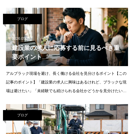
900～1,100万円と500～600万円で、400～500万円の差があり
ブログ
2026.05.7
建設業の求人に応募する前に見るべき重
要ポイント
アルブラック現場を避け、長く働ける会社を見分けるポイント【この
記事のポイント】「建設業の求人に興味はあるけれど、ブラックな現
場は避けたい」「未経験でも続けられる会社かどうかを見分けたい」
という方向けに、応募前に必ずチェックしたい条件と、現場目線での
注意点
ブログ