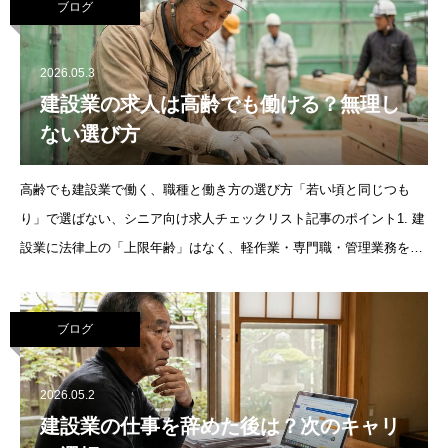
ブログ
2026.05.3
建設業の求人は高齢でも働ける？無理し
ない選び方
高齢でも建設業で働く、職種と働き方の選び方「若い頃と同じつも
り」で選ばない、シニア向け求人チェックリスト記事のポイント1. 建
設業に法律上の「上限年齢」はなく、軽作業・専門職・管理業務を選
べば60代以降も活躍できる2. 週3～4日・短時間勤務など
ブログ
2026.05.2
建設業の仕事を辞めた後は？次のキャリ