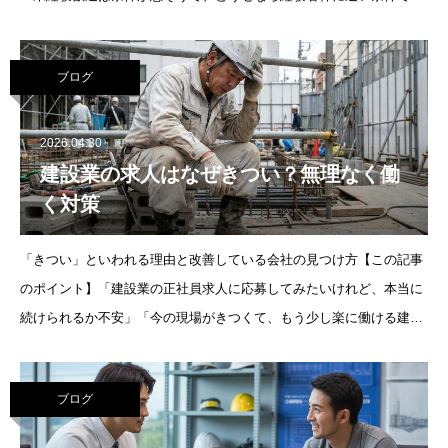
りたい」という方に向けて、未経験者が建設業の経験者優遇求人に近
づくための現
ブログ
2026.04.30
建設業の求人はなぜきつい？無理なく働
く対策
「きつい」といわれる理由と改善している会社の見つけ方【この記事
のポイント】「建設業の正社員求人に応募してみたいけれど、本当に
続けられるか不安」「今の現場がきつくて、もう少し楽に働ける建設
会社に移りたい」という方向けに、建設業がきついと言われる理由
と、無理なく働け
ブログ