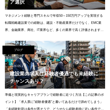
ア選択
マネジメント経験と専門スキルで年収50～150万円アップを実現する
転職戦略建設業での経験は、建設・不動産業界だけでなく、EMC業
界、金融業界、商社、IT業界など、多くの業界で高く評価されます。
ターゲットの業界を明確にし、自分の経験とスキルをアピールするこ
とで、年収アップ
ブログ
2026.05.1
建設業の求人は経験者優遇でも未経験に
チャンスあり？
準備と現実的なキャリアプランで経験者に近づく方法【この記事のポ
イント】「求人票に"経験者優遇"と書いてあるだけで諦めてしまう」
「未経験歓迎は条件が悪そうで、どうせなら経験者枠に近い条件で入