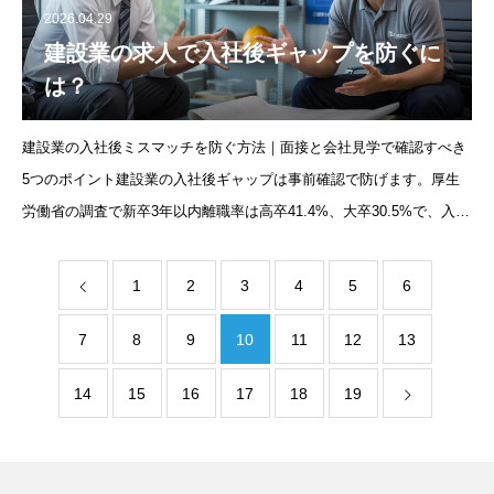
2026.04.29
建設業の求人で入社後ギャップを防ぐに
は？
建設業の入社後ミスマッチを防ぐ方法｜面接と会社見学で確認すべき
5つのポイント建設業の入社後ギャップは事前確認で防げます。厚生
労働省の調査で新卒3年以内離職率は高卒41.4%、大卒30.5%で、入社
前後のミスマッチが最大の原因です。よくあるギャップは労働時間・
休日数・給与
1
2
3
4
5
6
7
8
9
10
11
12
13
14
15
16
17
18
19