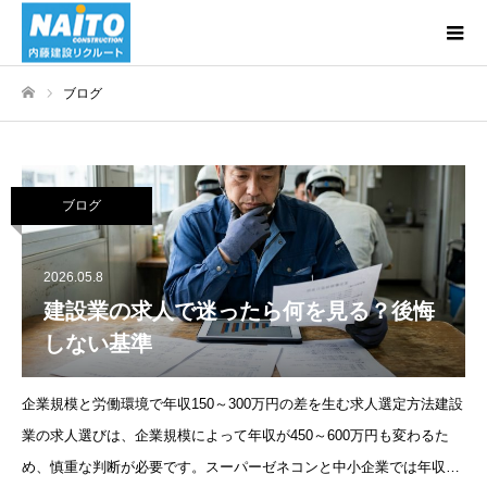
ブログ
ホーム
ブログ
2026.05.8
建設業の求人で迷ったら何を見る？後悔
しない基準
企業規模と労働環境で年収150～300万円の差を生む求人選定方法建設
業の求人選びは、企業規模によって年収が450～600万円も変わるた
め、慎重な判断が必要です。スーパーゼネコンと中小企業では年収が