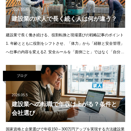
2026.05.6
建設業の求人で長く続く人は何が違う？
建設業で長く働き続ける、役割転換と現場選びの戦略記事のポイント
1. 年齢とともに役割をシフトさせ、「体力」から「経験と安全管理」
へ仕事の内容を変える2. 安全ルールを「面倒ごと」ではなく「自分の
寿命」として自分事で守る習慣3. 「これくらい大丈夫
ブログ
2026.05.5
建設業への転職で年収は上がる？条件と
会社選び
国家資格と企業選びで年収150～300万円アップを実現する方法建設業