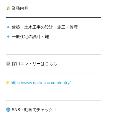
業務内容
━━━━━━━━━━━━━━━━━━━━━━━
建築・土木工事の設計・施工・管理
一般住宅の設計・施工
━━━━━━━━━━━━━━━━━━━━━━━
採用エントリーはこちら
━━━━━━━━━━━━━━━━━━━━━━━
https://www.naito-csc.com/entry/
━━━━━━━━━━━━━━━━━━━━━━━
SNS・動画でチェック！
━━━━━━━━━━━━━━━━━━━━━━━