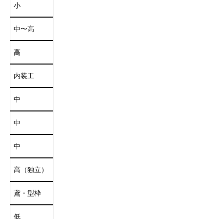
小
中〜高
高
内装工
中
中
中
高（独立）
鳶・型枠
低